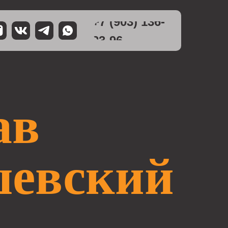
+7 (903) 136-
23-96
ав
евский