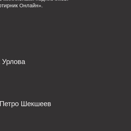
ртирник Онлайн».
 Урлова
Петро Шекшеев