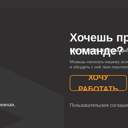
Хочешь п
команде?
Мы всегда тебе рады
Можешь написать нашему исп
и обсудить с ней твои перспек
ХОЧУ
РАБОТАТЬ
режная,
Пользовательское соглаш