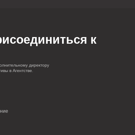
рисоединиться к
!
олнительному директору
тивы в Агентстве.
ение