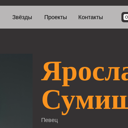
и
Звёзды
Проекты
Контакты
Яросл
Сумиш
Певец