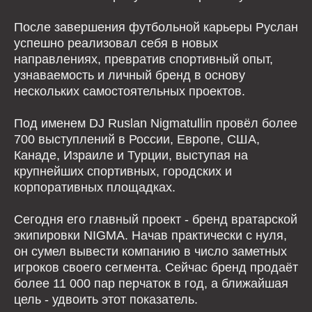
После завершения футбольной карьеры Руслан
успешно реализовал себя в новых
направлениях, превратив спортивный опыт,
узнаваемость и личный бренд в основу
нескольких самостоятельных проектов.
Под именем DJ Ruslan Nigmatullin провёл более
700 выступлений в России, Европе, США,
Канаде, Израиле и Турции, выступая на
крупнейших спортивных, городских и
корпоративных площадках.
+7 (903) 136-23-96
Сегодня его главный проект - бренд вратарской
petro@bk.ru
экипировки NIGMA. Начав практически с нуля,
Москва, Moscow City, Пресненская
он сумел вывести компанию в число заметных
набережная, 12, башня Федерация, 37
игроков своего сегмента. Сейчас бренд продаёт
этаж
Подписывайтесь на наши соцсети:
более 11 000 пар перчаток в год, а ближайшая
цель - удвоить этот показатель.
*Instagram, продукт компании Meta, которая