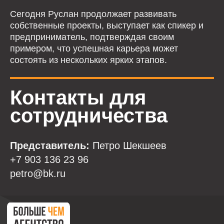
признана экстремистской организацией в
России.
Сегодня Руслан продолжает развивать
Хочешь присоединиться к
команде?
собственные проекты, выступает как спикер и
Мы всегда тебе рады!
предприниматель, подтверждая своим
Можешь написать нашему исполнительному
примером, что успешная карьера может
директору и обсудить с ней твои перспективы
состоять из нескольких ярких этапов.
в Агентстве.
ХОЧУ
РАБОТАТЬ
Пользовательское соглашение
Контакты для
© 2024 г. «Больше чем агентство». Все права защищены. Копирование и
использование информации с сайта без согласия владельца запрещены и
сотрудничества
преследуется по закону
Представитель:
Петро Шекшеев
+7 903 136 23 96
petro@bk.ru